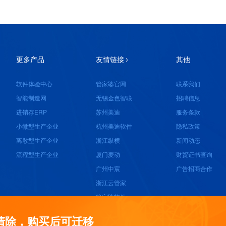
更多产品
友情链接
其他
软件体验中心
管家婆官网
联系我们
智能制造网
无锡金色智联
招聘信息
进销存ERP
苏州美迪
服务条款
小微型生产企业
杭州美迪软件
隐私政策
离散型生产企业
浙江纵横
新闻动态
流程型生产企业
厦门麦动
财贸证书查询
广州中宸
广告招商合作
浙江云管家
管家婆软件
成都索嘉软件
清除，购买后可迁移